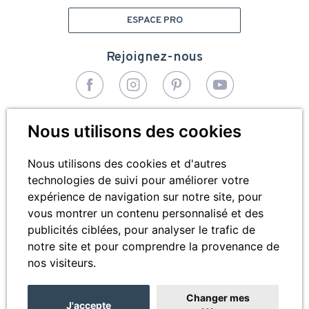
ESPACE PRO
Rejoignez-nous
© 2026 - Bivea Médical. Tous droits réservés
Nous utilisons des cookies
Pied
Plan du site
de
Nous utilisons des cookies et d'autres
technologies de suivi pour améliorer votre
Mentions légales
page
expérience de navigation sur notre site, pour
Cookies
vous montrer un contenu personnalisé et des
publicités ciblées, pour analyser le trafic de
Contactez-nous
notre site et pour comprendre la provenance de
nos visiteurs.
Changer mes
J'accepte