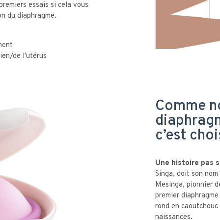
premiers essais si cela vous
tion du diaphragme.
ment
ien/de l'utérus
Comme nou
diaphragm
c’est choi
Une histoire pas si
Singa, doit son nom
Mesinga, pionnier d
premier diaphragme
rond en caoutchouc 
naissances.