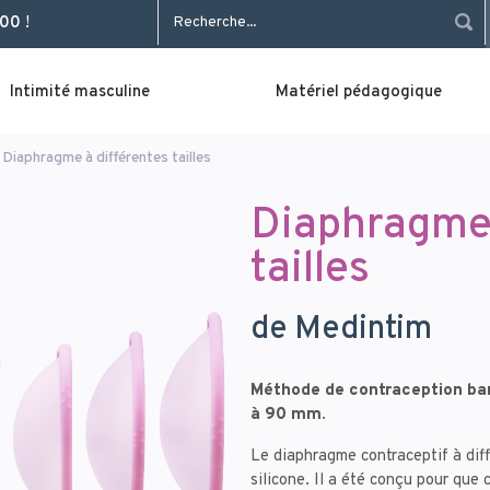
Rechercher
 00
!
Intimité masculine
Matériel pédagogique
Diaphragme à différentes tailles
Diaphragme 
tailles
de Medintim
Méthode de contraception barr
à 90 mm.
Le diaphragme contraceptif à diff
silicone. Il a été conçu pour que