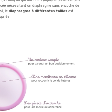
d
(85 mm) ou qui ont une symphyse pubienne peu
ncée nécessitant un diaphragme sans encoche de
oi, le
diaphragme à différentes tailles
est
opriée.