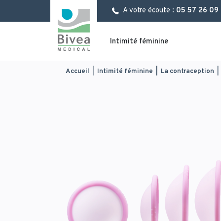
Aller
Panneau de gestion des cookies
A votre écoute :
05 57 26 09
au
contenu
principal
Intimité féminine
You
Accueil
|
Intimité féminine
|
La contraception
|
are
here