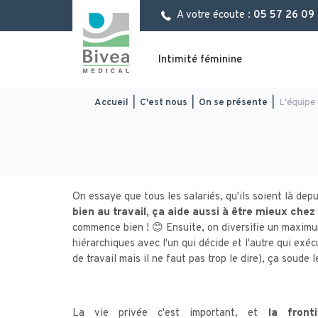
Aller
Panneau de gestion des cookies
A votre écoute :
05 57 26 09
au
contenu
principal
Intimité féminine
You
Accueil
|
C'est nous
|
On se présente
|
L'équipe
are
here
On essaye que tous les salariés, qu'ils soient là dep
bien au travail, ça aide aussi à être mieux chez
commence bien ! 😊 Ensuite, on diversifie un maximum
hiérarchiques avec l'un qui décide et l'autre qui exé
de travail mais il ne faut pas trop le dire), ça soude 
La vie privée c'est important, et
la front