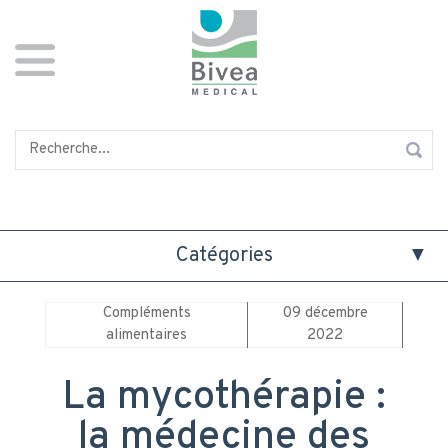
Aller
Panneau de gestion des cookies
au
contenu
principal
Rechercher
Catégories
Compléments
09 décembre
alimentaires
2022
La mycothérapie :
la médecine des