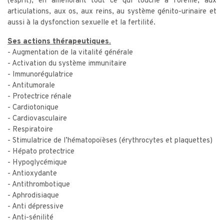
(esprit), en améliorant tout ce qui touche à l’oreille, aux
articulations, aux os, aux reins, au système génito-urinaire et
aussi à la dysfonction sexuelle et la fertilité.
Ses actions thérapeutiques.
- Augmentation de la vitalité générale
- Activation du système immunitaire
- Immunorégulatrice
- Antitumorale
- Protectrice rénale
- Cardiotonique
- Cardiovasculaire
- Respiratoire
- Stimulatrice de l’hématopoïèses (érythrocytes et plaquettes)
- Hépato protectrice
- Hypoglycémique
- Antioxydante
- Antithrombotique
- Aphrodisiaque
- Anti dépressive
- Anti-sénilité