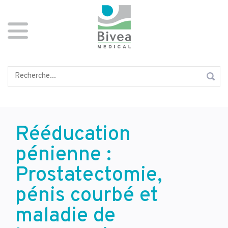
Aller
Panneau de gestion des cookies
au
contenu
principal
Rechercher
Rééducation
pénienne :
Prostatectomie,
pénis courbé et
maladie de