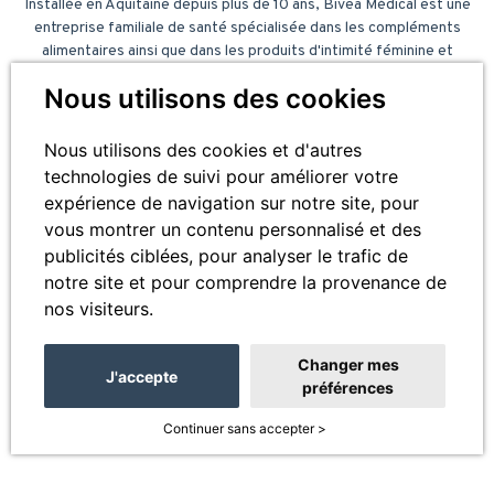
Installée en Aquitaine depuis plus de 10 ans, Bivea Médical est une
entreprise familiale de santé spécialisée dans les compléments
alimentaires ainsi que dans les produits d'intimité féminine et
masculine.
Nous utilisons des cookies
A votre écoute !
Du Lundi au Vendredi
Nous utilisons des cookies et d'autres
de 09h00 à 17h30.
technologies de suivi pour améliorer votre
expérience de navigation sur notre site, pour
05 57 26 09 00
vous montrer un contenu personnalisé et des
info@bivea-medical.fr
publicités ciblées, pour analyser le trafic de
notre site et pour comprendre la provenance de
ESPACE PRO
nos visiteurs.
Rejoignez-nous
Changer mes
J'accepte
préférences
© 2026 - Bivea Médical. Tous droits réservés