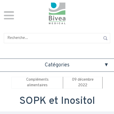
Aller
Panneau de gestion des cookies
au
contenu
principal
Rechercher
Catégories
Compléments
09 décembre
alimentaires
2022
SOPK et Inositol