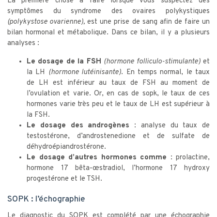
La première chose à faire lorsque vous suspectez des
symptômes du syndrome des ovaires polykystiques
(polykystose ovarienne),
est une prise de sang afin de faire un
bilan hormonal et métabolique. Dans ce bilan, il y a plusieurs
analyses :
Le dosage de la FSH
(hormone folliculo-stimulante)
et
la LH
(hormone lutéinisante)
. En temps normal, le taux
de LH est inférieur au taux de FSH au moment de
l’ovulation et varie. Or, en cas de sopk, le taux de ces
hormones varie très peu et le taux de LH est supérieur à
la FSH.
Le dosage des androgènes
: analyse du taux de
testostérone, d’androstenedione et de sulfate de
déhydroépiandrostérone.
Le dosage d’autres hormones comme
: prolactine,
hormone 17 bêta-œstradiol, l’hormone 17 hydroxy
progestérone et le TSH.
SOPK : l’échographie
Le diagnostic du SOPK est complété par une échographie