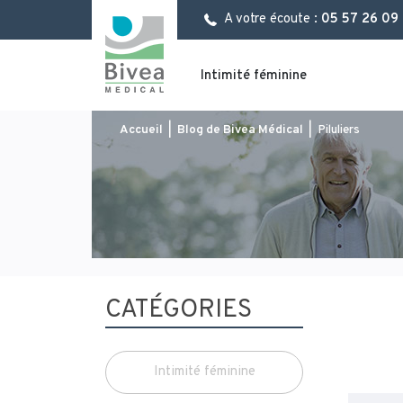
Aller
Panneau de gestion des cookies
A votre écoute :
05 57 26 09
au
contenu
principal
Intimité féminine
You
Accueil
|
Blog de Bivea Médical
|
Piluliers
are
here
CATÉGORIES
Intimité féminine