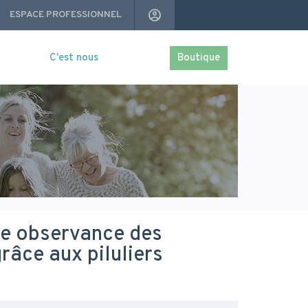
Navigation
ACCOUNT_CIRCLE
ESPACE PROFESSIONNEL
secondaire
C'est nous
Boutique
se observance des
âce aux piluliers