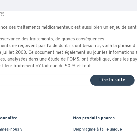
RS
ance des traitements médicamenteux est aussi bien un enjeu de sant
bservance des traitements, de graves conséquences
ients ne reçoivent pas l’aide dont ils ont besoin », voilà la phrase
e juillet 2003. Ce document met également au jour les informations 
ses, analysées dans une étude de l’OMS, ont établi que, dans les pa
nt leur traitement n’était que de 50 % et tout…
Lire la suite
onnaître
Nos produits phares
mmes-nous ?
Diaphragme à taille unique