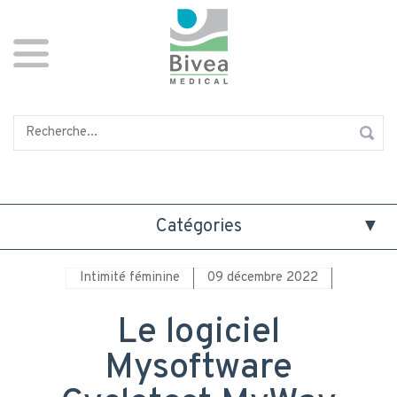
Aller
Panneau de gestion des cookies
au
contenu
principal
Rechercher
Catégories
Intimité féminine
09 décembre 2022
Le logiciel
Mysoftware