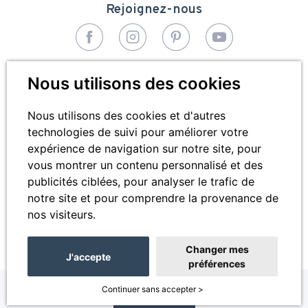
Rejoignez-nous
© 2026 - Bivea Médical. Tous droits réservés
Nous utilisons des cookies
Pied
Plan du site
de
Nous utilisons des cookies et d'autres
technologies de suivi pour améliorer votre
Mentions légales
page
expérience de navigation sur notre site, pour
Cookies
vous montrer un contenu personnalisé et des
publicités ciblées, pour analyser le trafic de
Contactez-nous
notre site et pour comprendre la provenance de
nos visiteurs.
Changer mes
J'accepte
préférences