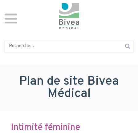
Aller
Panneau de gestion des cookies
au
contenu
principal
Rechercher
Plan de site Bivea
Médical
Intimité féminine