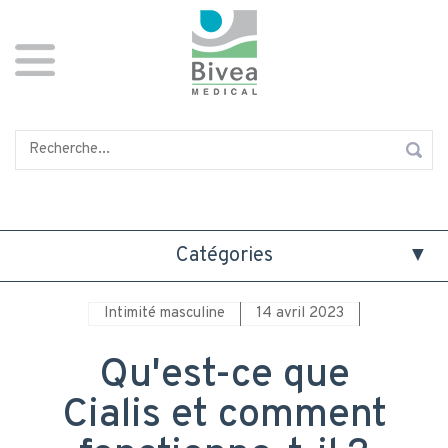
Aller
Panneau de gestion des cookies
au
contenu
principal
Rechercher
Catégories
Intimité masculine
14 avril 2023
Qu'est-ce que
Cialis et comment