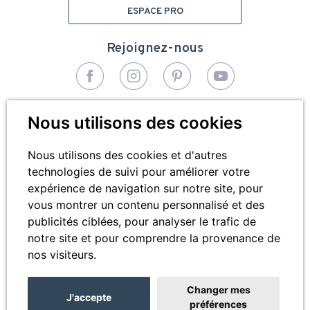
ESPACE PRO
Rejoignez-nous
© 2026 - Bivea Médical. Tous droits réservés
Nous utilisons des cookies
Pied
Plan du site
de
Nous utilisons des cookies et d'autres
technologies de suivi pour améliorer votre
Mentions légales
page
expérience de navigation sur notre site, pour
Cookies
vous montrer un contenu personnalisé et des
publicités ciblées, pour analyser le trafic de
Contactez-nous
notre site et pour comprendre la provenance de
nos visiteurs.
Changer mes
J'accepte
préférences