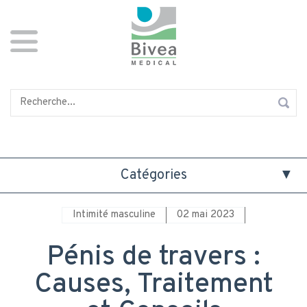
Aller
Panneau de gestion des cookies
au
contenu
principal
Rechercher
Catégories
Intimité masculine
02 mai 2023
Pénis de travers :
Causes, Traitement