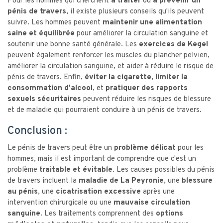
Pour les hommes qui cherchent
à traiter
ou
à prévenir un
pénis de travers
, il existe plusieurs conseils qu'ils peuvent
suivre. Les hommes peuvent
maintenir une alimentation
saine et équilibrée
pour améliorer la circulation sanguine et
soutenir une bonne santé générale. Les
exercices de Kegel
peuvent également renforcer les muscles du plancher pelvien,
améliorer la circulation sanguine, et aider à réduire le risque de
pénis de travers. Enfin,
éviter la cigarette
,
limiter la
consommation d'alcool
, et
pratiquer des rapports
sexuels sécuritaires
peuvent réduire les risques de blessure
et de maladie qui pourraient conduire à un pénis de travers.
Conclusion :
Le pénis de travers peut être un
problème délicat
pour les
hommes, mais il est important de comprendre que c'est un
problème
traitable et évitable
. Les causes possibles du pénis
de travers incluent la
maladie de La Peyronie
, une
blessure
au pénis
, une
cicatrisation excessive
après une
intervention chirurgicale ou une
mauvaise circulation
sanguine
. Les traitements comprennent des
options