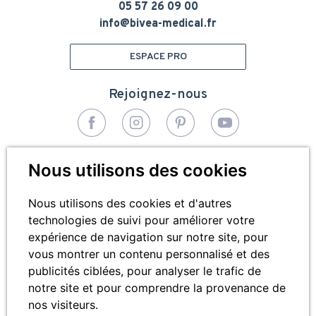
05 57 26 09 00
info@bivea-medical.fr
ESPACE PRO
Rejoignez-nous
© 2026 - Bivea Médical. Tous droits réservés
Nous utilisons des cookies
Pied
Plan du site
de
Nous utilisons des cookies et d'autres
technologies de suivi pour améliorer votre
Mentions légales
page
expérience de navigation sur notre site, pour
Cookies
vous montrer un contenu personnalisé et des
publicités ciblées, pour analyser le trafic de
Contactez-nous
notre site et pour comprendre la provenance de
nos visiteurs.