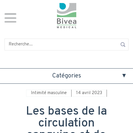
Aller
Panneau de gestion des cookies
au
contenu
principal
Rechercher
Catégories
Intimité masculine
14 avril 2023
Les bases de la
circulation