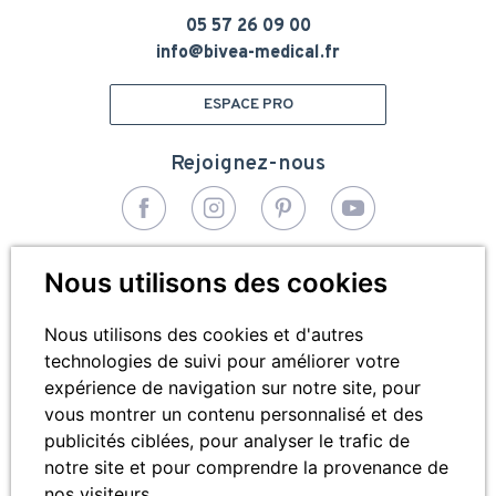
05 57 26 09 00
info@bivea-medical.fr
ESPACE PRO
Rejoignez-nous
© 2026 - Bivea Médical. Tous droits réservés
Nous utilisons des cookies
Pied
Plan du site
de
Nous utilisons des cookies et d'autres
technologies de suivi pour améliorer votre
Mentions légales
page
expérience de navigation sur notre site, pour
Cookies
vous montrer un contenu personnalisé et des
publicités ciblées, pour analyser le trafic de
Contactez-nous
notre site et pour comprendre la provenance de
nos visiteurs.