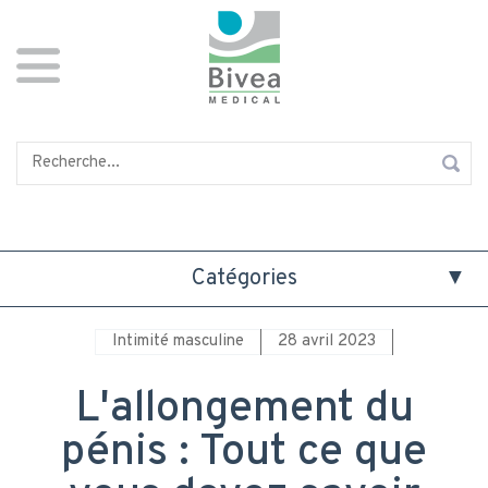
Aller
Panneau de gestion des cookies
au
contenu
principal
Rechercher
Catégories
Intimité masculine
28 avril 2023
L'allongement du
pénis : Tout ce que