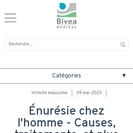
Aller
Panneau de gestion des cookies
au
contenu
principal
Rechercher
Catégories
Intimité masculine
09 mai 2023
Énurésie chez
l'homme - Causes,