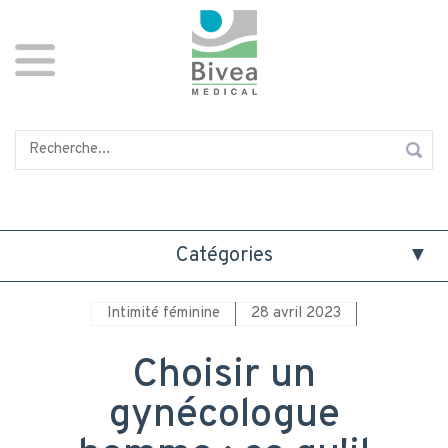
Aller
Panneau de gestion des cookies
au
contenu
principal
Rechercher
Catégories
Intimité féminine
28 avril 2023
Choisir un
gynécologue