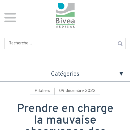
Aller
Panneau de gestion des cookies
au
contenu
principal
Rechercher
Catégories
Piluliers
09 décembre 2022
Prendre en charge
la mauvaise