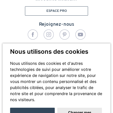
ESPACE PRO
Rejoignez-nous
© 2026 - Bivea Médical. Tous droits réservés
Nous utilisons des cookies
Pied
Plan du site
de
Nous utilisons des cookies et d'autres
technologies de suivi pour améliorer votre
Mentions légales
page
expérience de navigation sur notre site, pour
Cookies
vous montrer un contenu personnalisé et des
publicités ciblées, pour analyser le trafic de
Contactez-nous
notre site et pour comprendre la provenance de
nos visiteurs.
Changer mes