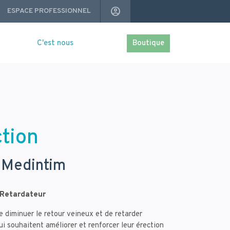
Navigation
ACCOUNT_CIRCLE
ESPACE PROFESSIONNEL
secondaire
C'est nous
Boutique
ction
 Medintim
+ Retardateur
 diminuer le retour veineux et de retarder
ui souhaitent améliorer et renforcer leur érection