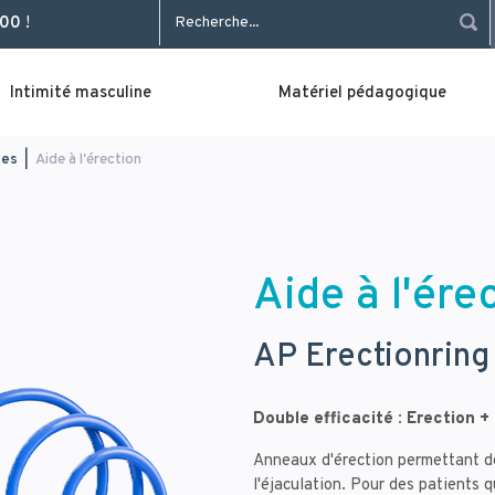
Rechercher
 00
!
Intimité masculine
Matériel pédagogique
les
|
Aide à l'érection
Aide à l'ére
AP Erectionring
Double efficacité : Erection 
Anneaux d'érection permettant de
l'éjaculation. Pour des patients q