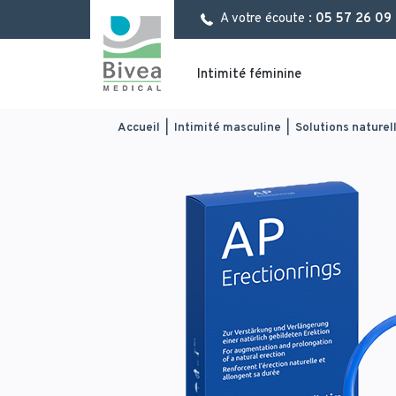
Aller
Panneau de gestion des cookies
A votre écoute :
05 57 26 09
au
contenu
principal
Intimité féminine
You
Accueil
|
Intimité masculine
|
Solutions naturel
are
here