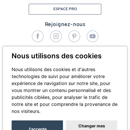
ESPACE PRO
Rejoignez-nous
© 2026 - Bivea Médical. Tous droits réservés
Nous utilisons des cookies
Pied
Plan du site
de
Nous utilisons des cookies et d'autres
technologies de suivi pour améliorer votre
Mentions légales
page
expérience de navigation sur notre site, pour
Cookies
vous montrer un contenu personnalisé et des
publicités ciblées, pour analyser le trafic de
Contactez-nous
notre site et pour comprendre la provenance de
nos visiteurs.
Changer mes
J'accepte